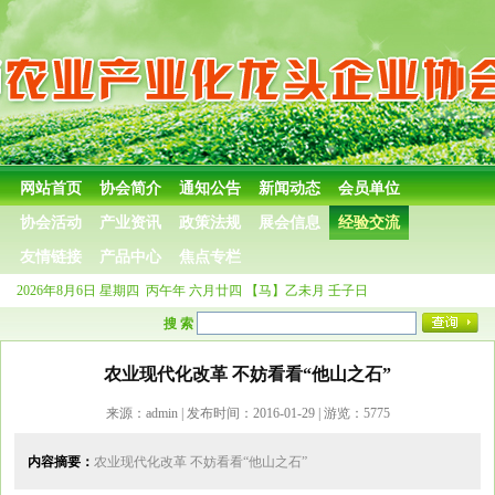
网站首页
协会简介
通知公告
新闻动态
会员单位
协会活动
产业资讯
政策法规
展会信息
经验交流
友情链接
产品中心
焦点专栏
2026年8月6日
星期四
丙午年 六月廿四
【马】乙未月 壬子日
搜 索
农业现代化改革 不妨看看“他山之石”
来源：admin | 发布时间：2016-01-29 | 游览：5775
内容摘要：
农业现代化改革 不妨看看“他山之石”