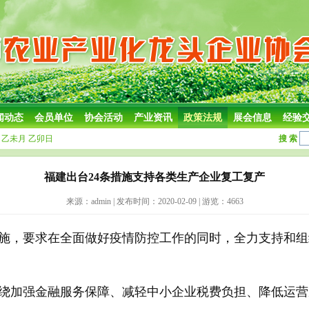
闻动态
会员单位
协会活动
产业资讯
政策法规
展会信息
经验
乙未月 乙卯日
搜 索
福建出台24条措施支持各类生产企业复工复产
来源：admin | 发布时间：2020-02-09 | 游览：4663
施，要求在全面做好疫情防控工作的同时，全力支持和组
围绕加强金融服务保障、减轻中小企业税费负担、降低运