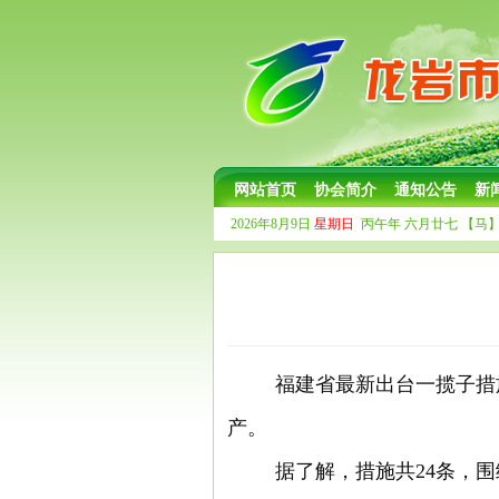
网站首页
协会简介
通知公告
新
2026年8月9日
星期日
丙午年 六月廿七
【马】
福建省最新出台一揽子措
产。
据了解，措施共24条，